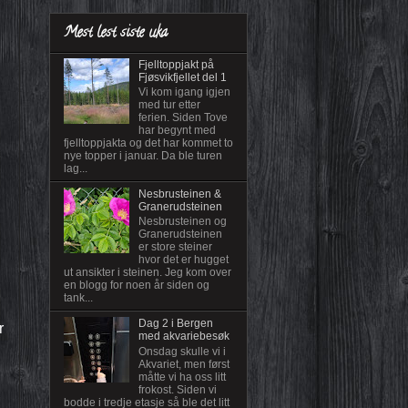
Mest lest siste uka
Fjelltoppjakt på
Fjøsvikfjellet del 1
Vi kom igang igjen
med tur etter
ferien. Siden Tove
har begynt med
fjelltoppjakta og det har kommet to
nye topper i januar. Da ble turen
lag...
Nesbrusteinen &
Granerudsteinen
Nesbrusteinen og
Granerudsteinen
er store steiner
hvor det er hugget
ut ansikter i steinen. Jeg kom over
en blogg for noen år siden og
tank...
Dag 2 i Bergen
r
med akvariebesøk
Onsdag skulle vi i
Akvariet, men først
måtte vi ha oss litt
frokost. Siden vi
bodde i tredje etasje så ble det litt