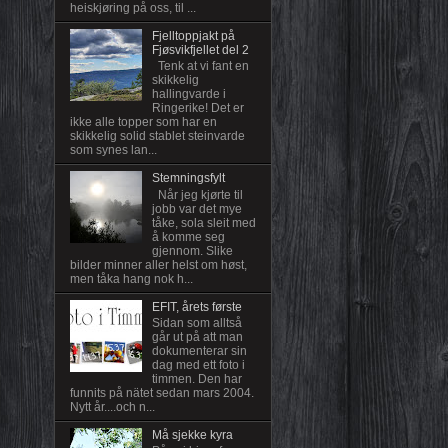
heiskjøring på oss, til ...
Fjelltoppjakt på
Fjøsvikfjellet del 2
Tenk at vi fant en
skikkelig
hallingvarde i
Ringerike! Det er
ikke alle topper som har en
skikkelig solid stablet steinvarde
som synes lan...
Stemningsfylt
Når jeg kjørte til
jobb var det mye
tåke, sola sleit med
å komme seg
gjennom. Slike
bilder minner aller helst om høst,
men tåka hang nok h...
EFIT, årets første
Sidan som alltså
går ut på att man
dokumenterar sin
dag med ett foto i
timmen. Den har
funnits på nätet sedan mars 2004.
Nytt år....och n...
Må sjekke kyra