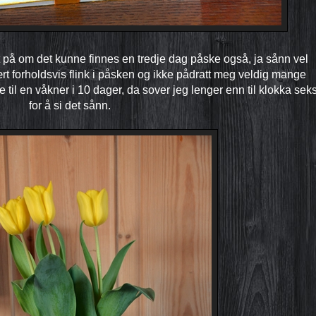
t på om det kunne finnes en tredje dag påske også, ja sånn vel
ært forholdsvis flink i påsken og ikke pådratt meg veldig mange
e til en våkner i 10 dager, da sover jeg lenger enn til klokka sek
for å si det sånn.