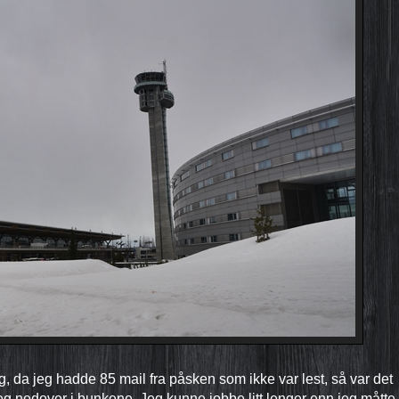
g, da jeg hadde 85 mail fra påsken som ikke var lest, så var det
seg nedover i bunkene. Jeg kunne jobbe litt lenger enn jeg måtte,