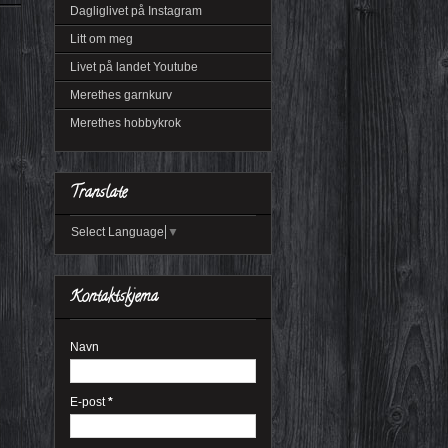
Dagliglivet på Instagram
Litt om meg
Livet på landet Youtube
Merethes garnkurv
Merethes hobbykrok
Translate
Select Language
▼
Kontaktskjema
Navn
E-post
*