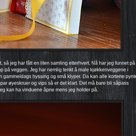
rt, så jeg har fått en liten samling etterhvert. Nå har jeg funnet på
opp på veggen. Jeg har nemlig tenkt å male kjøkkenveggene i
n gammeldags hyssing og små klyper. Da kan alle kortene pynt
par øyeskruer og vips så er det klart. Det må bare bli såpass
 jeg kan ha vinduene åpne mens jeg holder på.