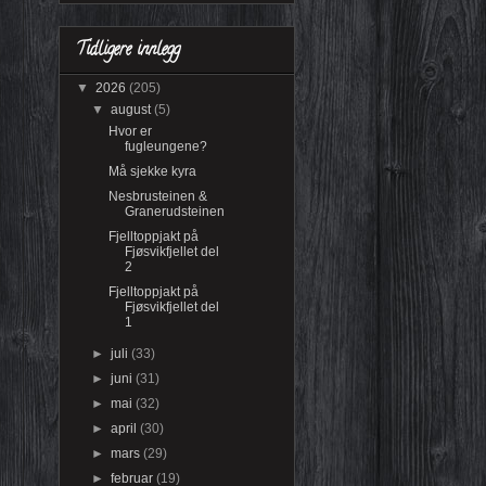
Tidligere innlegg
▼
2026
(205)
▼
august
(5)
Hvor er
fugleungene?
Må sjekke kyra
Nesbrusteinen &
Granerudsteinen
Fjelltoppjakt på
Fjøsvikfjellet del
2
Fjelltoppjakt på
Fjøsvikfjellet del
1
►
juli
(33)
►
juni
(31)
►
mai
(32)
►
april
(30)
►
mars
(29)
►
februar
(19)