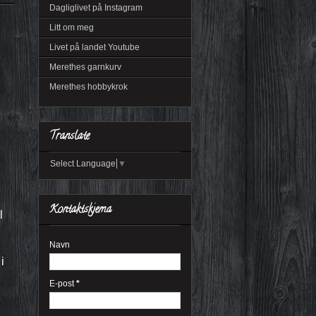
Dagliglivet på Instagram
Litt om meg
Livet på landet Youtube
Merethes garnkurv
Merethes hobbykrok
Translate
Select Language
▼
Kontaktskjema
l
Navn
i
E-post
*