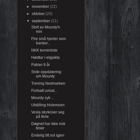
►
november
(22)
►
oktober
(20)
▼
september
(21)
Stolt av Mounty'n
min
Fire små hjerter som
banker...
NKK terminliste
Høsttur i elgjakta
Patran 9 år
Siste oppdatering
om Mounty
Trening Nedmarken
Fortsatt uvisst...
Mounty syk ...
Utstilling Holemoen
Vesla storkoser seg
på ferie
Døgnet har ikke nok
timer
Endelig litt sol igjen