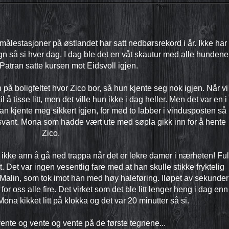
ålestasjoner på østlandet har satt nedbørsrekord i år. Ikke har
egn så si hver dag. I dag ble det en våt skautur med alle hundene
 Patran satte kursen mot Eidsvoll igjen.
på boligfeltet hvor Zico bor, så hun kjente seg nok igjen. Når vi
 å tisse litt, men det ville hun ikke i dag heller. Men det var en i
an kjente meg sikkert igjen, for med to labber i vindusposten så
forsvant. Mona som hadde vært ute med søpla gikk inn for å hente
Zico.
jo ikke ann å gå ned trappa når det er lekre damer i nærheten! Ful
t. Det var ingen vesentlig fare med at han skulle stikke fryktelig
r Malin, som tok imot han med høy haleføring. Iløpet av sekunder
or oss alle fire. Det virket som det ble litt lenger heng i dag enn 
Mona kikket litt på klokka og det var 20 minutter så si.
vente og vente og vente på de første tegnene...