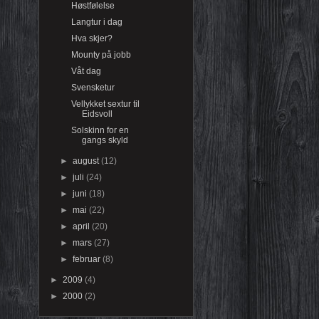
Høstfølelse
Langtur i dag
Hva skjer?
Mounty på jobb
Våt dag
Svensketur
Vellykket sextur til
Eidsvoll
Solskinn for en
gangs skyld
►
august
(12)
►
juli
(24)
►
juni
(18)
►
mai
(22)
►
april
(20)
►
mars
(27)
►
februar
(8)
►
2009
(4)
►
2000
(2)