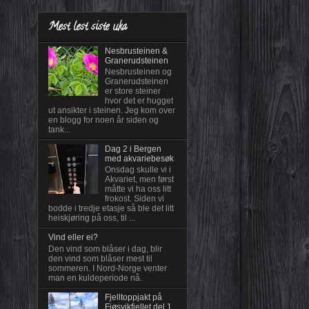
Mest lest siste uka
Nesbrusteinen &
Granerudsteinen
Nesbrusteinen og
Granerudsteinen
er store steiner
hvor det er hugget
ut ansikter i steinen. Jeg kom over
en blogg for noen år siden og
tank...
Dag 2 i Bergen
med akvariebesøk
Onsdag skulle vi i
Akvariet, men først
måtte vi ha oss litt
frokost. Siden vi
bodde i tredje etasje så ble det litt
heiskjøring på oss, til ...
Vind eller ei?
Den vind som blåser i dag, blir
den vind som blåser mest til
sommeren. I Nord-Norge venter
man en kuldeperiode nå.
Fjelltoppjakt på
Fjøsvikfjellet del 1