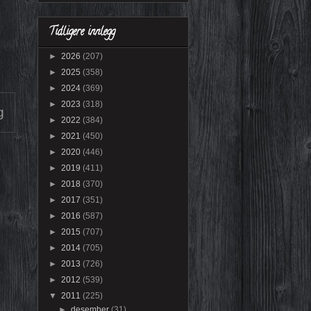
Tidligere innlegg
►
2026
(207)
►
2025
(358)
►
2024
(369)
►
2023
(318)
g
►
2022
(384)
►
2021
(450)
►
2020
(446)
►
2019
(411)
►
2018
(370)
►
2017
(351)
►
2016
(587)
►
2015
(707)
►
2014
(705)
►
2013
(726)
►
2012
(539)
▼
2011
(225)
►
desember
(31)