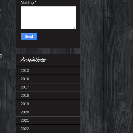
Melding
*
i
I
.
.
g
Årskavalkader
2013
2016
2017
2018
2019
2020
2021
2022