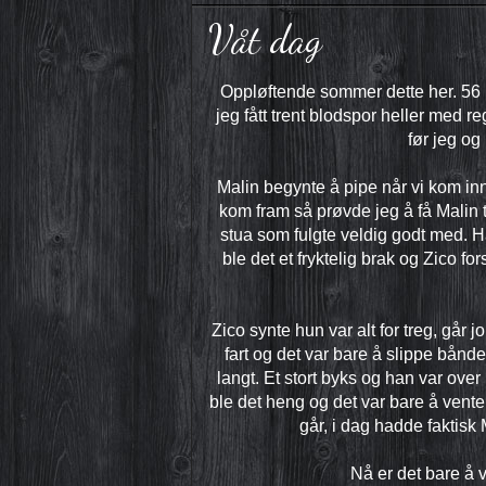
Våt dag
Oppløftende sommer dette her. 56 m
jeg fått trent blodspor heller med r
før jeg og
Malin begynte å pipe når vi kom inn 
kom fram så prøvde jeg å få Malin til
stua som fulgte veldig godt med. H
ble det et fryktelig brak og Zico 
Zico synte hun var alt for treg, går 
fart og det var bare å slippe bånde
langt. Et stort byks og han var ove
ble det heng og det var bare å vente f
går, i dag hadde faktisk 
Nå er det bare å 