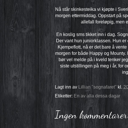
Nå står skinkesteika vi kjøpte i Sver
morgen ettermiddag. Oppstart på speid
allefall foreløpig, men 
En koslig sms tikket inn i dag. Sogn
Der vant hun juniorklassen. Hun er den
Kjempeflott, nå er det bare å vente p
morgen for både Happy og Mounty. I m
bør vel melde på i kveld tenker j
siste utstillingen på meg i år, for o
ing
Lagt inn av
Lillian "sognafaret"
kl.
20
Etiketter:
En av alla dessa dagar
Ingen kommentarer