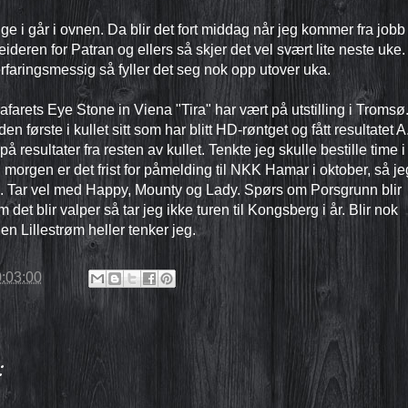
ige i går i ovnen. Da blir det fort middag når jeg kommer fra jobb 
eren for Patran og ellers så skjer det vel svært lite neste uke. 
erfaringsmessig så fyller det seg nok opp utover uka.
afarets Eye Stone in Viena "Tira" har vært på utstilling i Tromsø
 første i kullet sitt som har blitt HD-røntget og fått resultatet A
å resultater fra resten av kullet. Tenkte jeg skulle bestille time i
orgen er det frist for påmelding til NKK Hamar i oktober, så je
eg. Tar vel med Happy, Mounty og Lady. Spørs om Porsgrunn blir
m det blir valper så tar jeg ikke turen til Kongsberg i år. Blir nok
en Lillestrøm heller tenker jeg.
:03:00
: