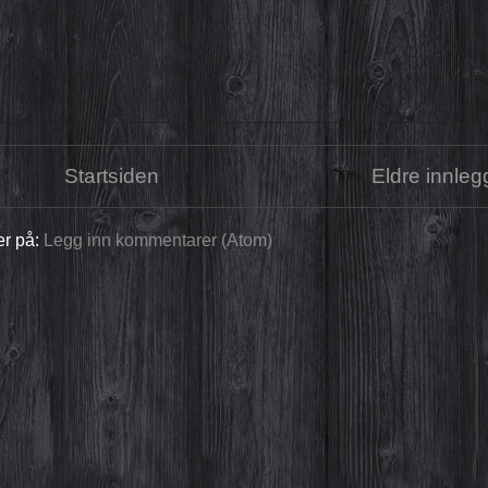
Startsiden
Eldre innleg
r på:
Legg inn kommentarer (Atom)