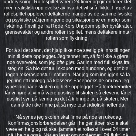
undervisning. Rollespillet varer i 24 timer og gir en forenklet,
men realistisk opplevelse av hva det vil si å flykte. I løpet av
rollespillet opplever deltakerne mange av de samme fysiske
og psykiske påkjenningene og situasjonene en møter som
flyktning. Frivillige fra Røde Kors Ungdom spiller byråkrater,
grensevakter og andre roller i spillet, mens deltakere inntar
rollen som flyktning."
For å si det sånn, det hjalp ikke noe særlig på innstillingen
min til dette opplegget. Jeg tenner lett, så for ikke å gjøre
noe overveiet, som jeg ofte gjør. Går inn med full skyts fra
steg en. Så ble det tur i skauen med hundene, og det ble
ingen rekerasjonstur i naturen. Når jeg kom inn igjen så la
jeg inn ett innlegg på klassens Facebookside om hva jeg
synes om både skolen og hele opplegget. På foreldremøter
får vi høre at vi må være positive til skolen så elevene får et
positivt syn på læring og det å tilbringe tid på skolen. Men
da må de ikke finne på så mye totalt idiotisk heller da.
"Nå synes jeg skolen skal finne på noe en ukedag.
Konfirmasjonsforberedelser går i helger, åpen skole skal
være en helg og nå skal jammen et rollespill over 24 timer
gå i helga også. Når en leser om opplegget "På flukt" på