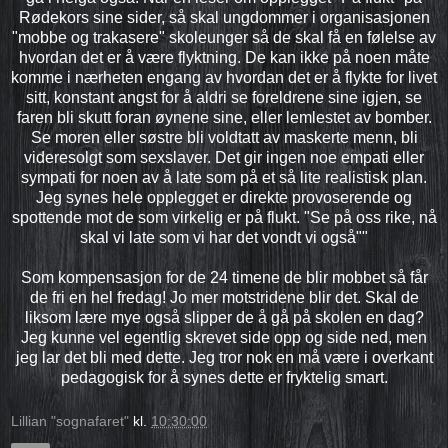
Rødekors sine sider, så skal ungdommer i organisasjonen
"mobbe og trakasere" skoleunger så de skal få en følelse av
hvordan det er å være flyktning. De kan ikke på noen måte
komme i nærheten engang av hvordan det er å flykte for livet
sitt, konstant angst for å aldri se foreldrene sine igjen, se
faren bli skutt foran øynene sine, eller lemlestet av bomber.
Se moren eller søstre bli voldtatt av maskerte menn, bli
videresolgt som sexslaver. Det gir ingen noe empati eller
sympati for noen av å late som på et så lite realistisk plan.
Jeg synes hele opplegget er direkte provoserende og
spottende mot de som virkelig er på flukt. "Se på oss rike, nå
skal vi late som vi har det vondt vi også""
Som kompensasjon for de 24 timene de blir mobbet så får
de fri en hel fredag! Jo mer motstridene blir det. Skal de
liksom lære mye også slipper de å gå på skolen en dag?
Jeg kunne vel egentlig skrevet side opp og side ned, men
jeg lar det bli med dette. Jeg tror nok en må være i overkant
pedagogisk for å synes dette er fryktelig smart.
Lillian "sognafaret"
kl.
10:30:00