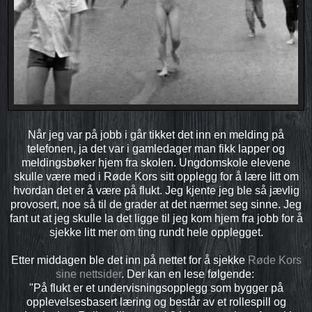
Når jeg var på jobb i går tikket det inn en melding på
telefonen, ja det var i gamledager man fikk lapper og
meldingsbøker hjem fra skolen. Ungdomskole elevene
skulle være med i Røde Kors sitt opplegg for å lære litt om
hvordan det er å være på flukt. Jeg kjente jeg ble så jævlig
provosert, noe så til de grader at det nærmet seg sinne. Jeg
fant ut at jeg skulle la det ligge til jeg kom hjem fra jobb for å
sjekke litt mer om ting rundt hele opplegget.
Etter middagen ble det inn på nettet for å sjekke
Røde Kors
sine nettsider
. Der kan en lese følgende:
"På flukt er et undervisningsopplegg som bygger på
opplevelsesbasert læring og består av et rollespill og