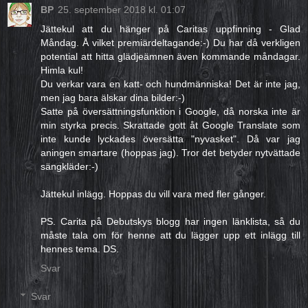
BP
25. september 2018 kl. 01:07
Jättekul att du hänger på Caritas uppfinning - Glad
Måndag. Å vilket premiärdeltagande:-) Du har då verkligen
potential att hitta glädjeämnen även kommande måndagar.
Himla kul!
Du verkar vara en katt- och hundmänniska! Det är inte jag,
men jag bara älskar dina bilder:-)
Satte på översättningsfunktion i Google, då norska inte är
min styrka precis. Skrattade gott åt Google Translate som
inte kunde lyckades översätta "nyvasket". Då var jag
aningen smartare (hoppas jag). Tror det betyder nytvättade
sängkläder:-)
Jättekul inlägg. Hoppas du vill vara med fler gånger.
PS. Carita på Debutskys blogg har ingen länklista, så du
måste tala om för henne att du lägger upp ett inlägg till
hennes tema. DS.
Svar
Svar