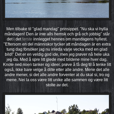
Men tilbake til "glad mandag" prinsippet. "Nu ska vi hylla
måndagen! Den är inte alls hemsk och grå och jobbig" står
det i det
første
innlegget hennes om mandagens hyllest.
"Eftersom en del människor tycker att måndagen är en extra
tung dag försöker jag nu inleda varje vecka med en glad
bild!" Det er en veldig god ide, men jeg prøver nå hele uka
jeg da. Med å spre litt glede med bildene mine hver dag.
Knote ned noen tanker og ideer, prøve å få deg til å tenke litt
også, ikke bare velge å dilte etter alle andre. Mene det alle
andre mener, si det alle andre forventer at du skal si, tro og
mene. Nei la oss være litt unike alle sammen og være litt
stolte av det.