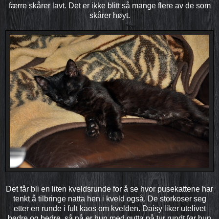
færre skårer lavt. Det er ikke blitt så mange flere av de som
skårer høyt.
Det får bli en liten kveldsrunde for å se hvor pusekattene har
tenkt å tilbringe natta hen i kveld også. De storkoser seg
etter en runde i fult kaos om kvelden. Daisy liker utelivet
bedre og bedre, så nå er hun med gutta på tur rundt før hun