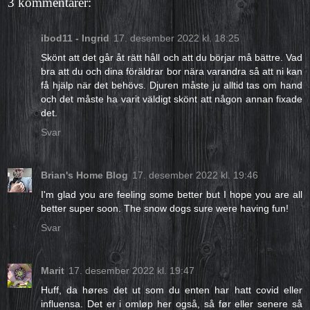
3 kommentarer:
ibod11 - Ingrid
17. desember 2022 kl. 18:25
Skönt att det går åt rätt håll och att du börjar må bättre. Vad
bra att du och dina föräldrar bor nära varandra så att ni kan
få hjälp när det behövs. Djuren måste ju alltid tas om hand
och det måste ha varit väldigt skönt att någon annan fixade
det.
Svar
Brian's Home Blog
17. desember 2022 kl. 19:46
I'm glad you are feeling some better but I hope you are all
better super soon. The snow dogs sure were having fun!
Svar
Marit
17. desember 2022 kl. 19:47
Huff, da høres det ut som du enten har hatt covid eller
influensa. Det er i omløp her også, så før eller senere så