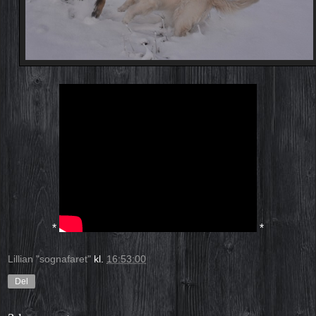
*
*
Lillian "sognafaret"
kl.
16:53:00
Del